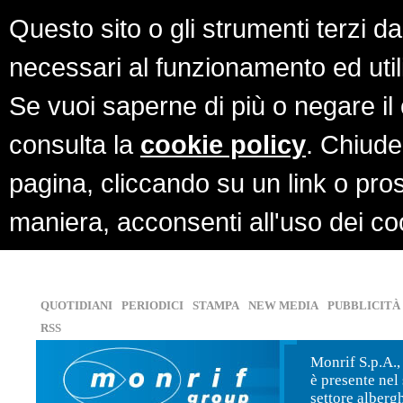
Questo sito o gli strumenti terzi da
necessari al funzionamento ed utili a
Se vuoi saperne di più o negare il 
consulta la
cookie policy
. Chiud
pagina, cliccando su un link o pro
maniera, acconsenti all'uso dei co
QUOTIDIANI
PERIODICI
STAMPA
NEW MEDIA
PUBBLICITÀ
RSS
Monrif S.p.A.,
è presente nel 
settore alberg