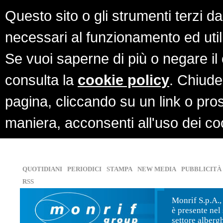
Questo sito o gli strumenti terzi da
necessari al funzionamento ed utili a
Se vuoi saperne di più o negare il 
consulta la
cookie policy
. Chiud
pagina, cliccando su un link o pro
maniera, acconsenti all'uso dei co
QUOTIDIANI
PERIODICI
STAMPA
NEW MEDIA
PUBBLICITÀ
RSS
Monrif S.p.A.,
è presente nel 
settore alberg